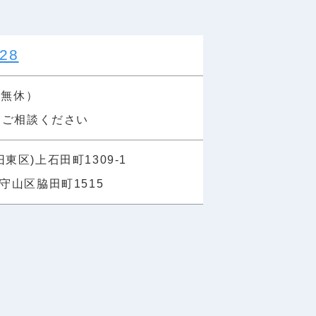
728
年中無休）
にご相談ください
区)上石田町1309-1
山区脇田町1515