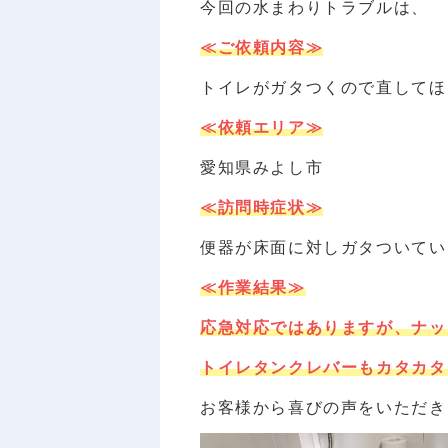
今回の水まわりトラブルは、
≪ご依頼内容≫
トイレがガタつくので直してほ
≪依頼エリア≫
愛知県みよし市
≪訪問時症状≫
便器が床面に対しガタついてい
≪作業結果≫
応急対応ではありますが、ナッ
トイレタンクレバーもカタカタ
お客様から喜びの声をいただき