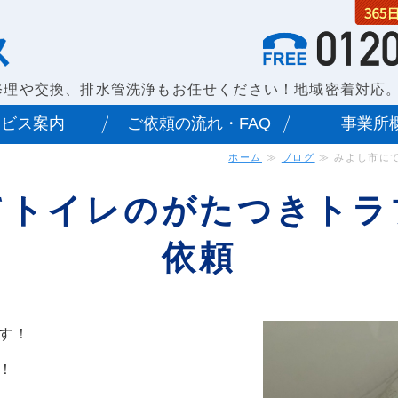
遠州水道サービス 愛知(尾張)
修理や交換、排水管洗浄もお任せください！地域密着対応
ービス案内
ご依頼の流れ・FAQ
事業所
ホーム
≫
ブログ
≫ みよし市に
てトイレのがたつきトラ
依頼
す！
！