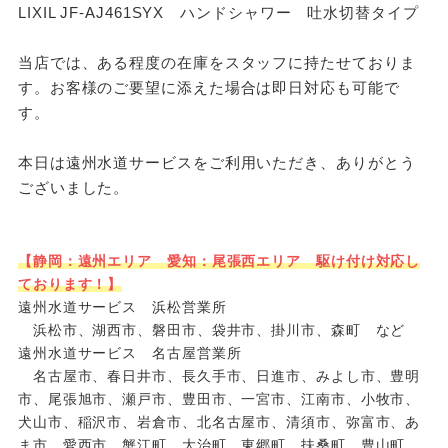
LIXIL JF-AJ461SYX ハンドシャワー 吐水切替タイプ
当店では、ある程度の在庫をスタッフに持たせておりま
す。お客様のご要望に添えた場合は即日対応も可能で
す。
本日は遠州水道サービスをご利用いただき、ありがとう
ございました。
【静岡：遠州エリア 愛知：尾張西エリア 駆け付け対応し
ております！】
遠州水道サービス 浜松営業所
浜松市、湖西市、磐田市、袋井市、掛川市、森町 など
遠州水道サービス 名古屋営業所
名古屋市、春日井市、長久手市、日進市、みよし市、豊明
市、尾張旭市、瀬戸市、豊田市、一宮市、江南市、小牧市、
犬山市、稲沢市、岩倉市、北名古屋市、清須市、弥富市、あ
ま市、愛西市、蟹江町、大治町、東郷町、扶桑町、豊山町、